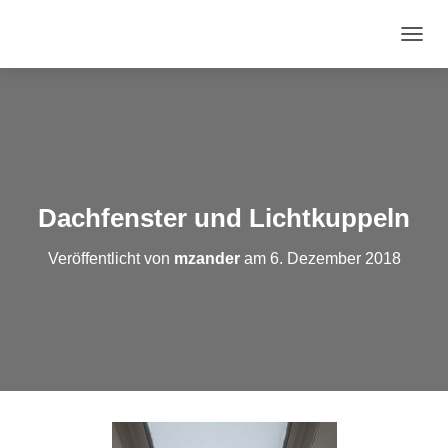
N
A
V
I
G
A
T
I
O
Dachfenster und Lichtkuppeln
N
U
Veröffentlicht von
mzander
am
6. Dezember 2018
M
S
C
H
A
L
T
E
N