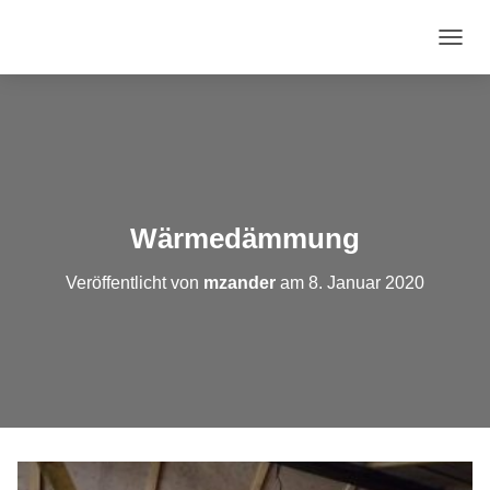
N
A
V
I
G
A
T
I
O
Wärmedämmung
N
U
Veröffentlicht von
mzander
am
8. Januar 2020
M
S
C
H
A
L
T
E
N