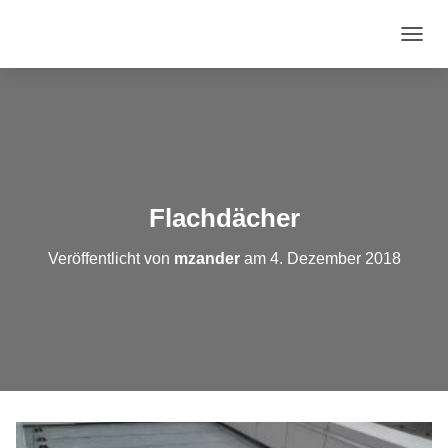
N
A
V
I
G
A
T
I
O
Flachdächer
N
U
Veröffentlicht von
mzander
am
4. Dezember 2018
M
S
C
H
A
L
T
E
N