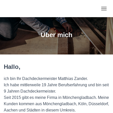
N
A
V
I
G
Über mich
A
T
I
O
N
U
Hallo,
M
S
C
ich bin Ihr Dachdeckermeister Matthias Zander.
H
A
Ich habe mittlerweile 19 Jahre Berufserfahrung und bin seit
L
9 Jahren Dachdeckermeister.
T
Seit 2015 gibt es meine Firma in Mönchengladbach. Meine
E
Kunden kommen aus Mönchengladbach, Köln, Düsseldorf,
N
Aachen und Städten in diesem Umkreis.