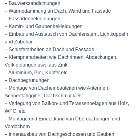
– Bauwerksabdichtungen
– W
ä
rmed
ä
mmung an Dach, Wand und Fassade
– Fassadenbekleidungen
– Kamin- und Gaubenbekleidungen
– Einbau und Austausch von Dachfenstern, Lichtkuppeln
und Zubeh
ö
r
– Schieferarbeiten an Dach und Fassade
– Klempnerarbeiten wie Dachrinnen, Abdeckungen,
Verkleidungen usw. aus Zink,
Aluminium, Blei, Kupfer etc.
– Dachbegr
ü
nungen
– Montage von Dacheinbauteilen wie Antennen,
Schneefanggitter, Dachschmuck etc.
– Verlegung von Balkon- und Terassenbel
ä
gen aus Holz,
WPC, etc.
– Montage und Eindeckung von
Ü
berdachungen und
Vord
ä
chern
– Innenausbau von Dachgeschossen und Gauben